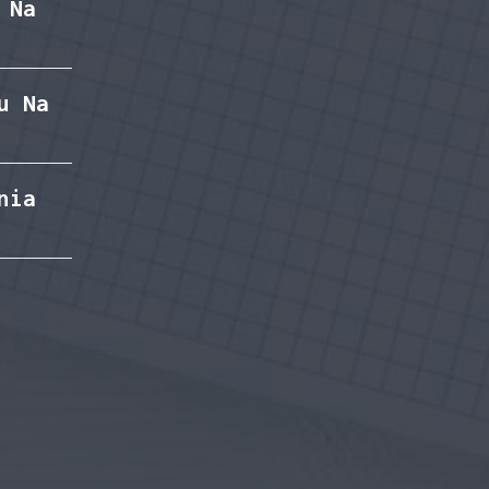
 Na
u Na
nia