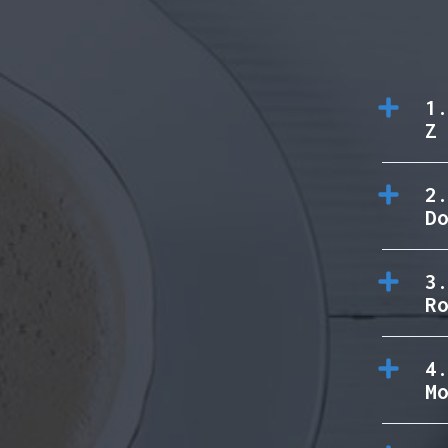
1
Z
2
D
3
R
4
M