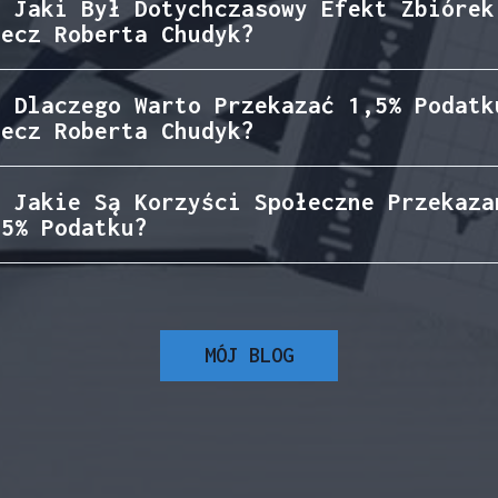
. Jaki Był Dotychczasowy Efekt Zbiórek
zecz Roberta Chudyk?
. Dlaczego Warto Przekazać 1,5% Podatk
zecz Roberta Chudyk?
. Jakie Są Korzyści Społeczne Przekaza
,5% Podatku?
MÓJ BLOG