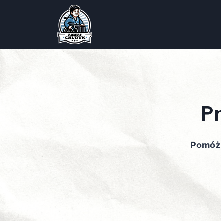
P
Pomóż 