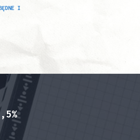
BĘDNE I
1,5%