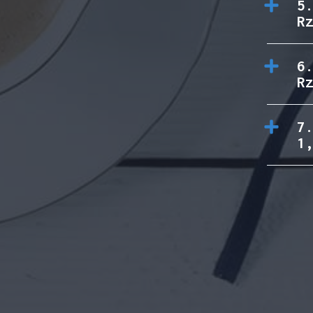
5
R
6
R
7
1