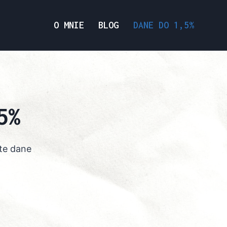
O MNIE
BLOG
DANE DO 1,5%
5%
 te dane