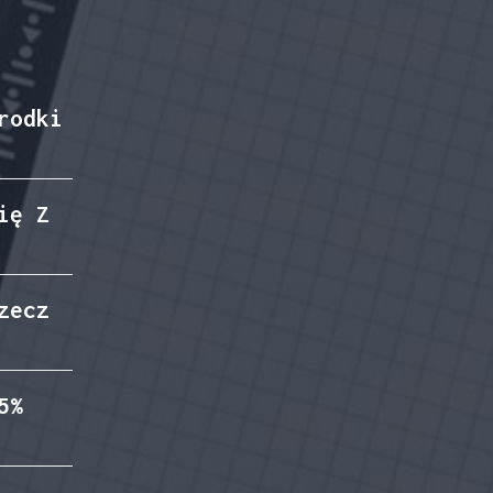
rodki
ię Z
zecz
5%