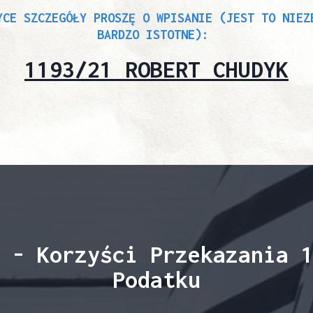
YCE SZCZEGÓŁY PROSZĘ O WPISANIE (JEST TO NIEZ
BARDZO ISTOTNE):
1193/21 ROBERT CHUDYK
 - Korzyści Przekazania 
Podatku